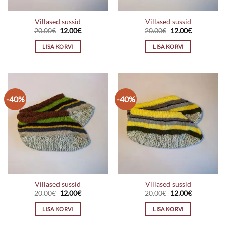
Villased sussid
Villased sussid
Algne
Praegune
Algne
Praegune
20.00
€
12.00
€
20.00
€
12.00
€
hind
hind
hind
hind
oli:
on:
oli:
on:
LISA KORVI
LISA KORVI
20.00€.
12.00€.
20.00€.
12.00€.
-40%
-40%
Villased sussid
Villased sussid
Algne
Praegune
Algne
Praegune
20.00
€
12.00
€
20.00
€
12.00
€
hind
hind
hind
hind
oli:
on:
oli:
on:
LISA KORVI
LISA KORVI
20.00€.
12.00€.
20.00€.
12.00€.