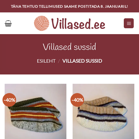
Skip
TÄNA TEHTUD TELLIMUSED SAAME POSTITADA 8. JAANUARIL!
to
content
Villased sussid
ESILEHT
/
VILLASED SUSSID
-40%
-40%