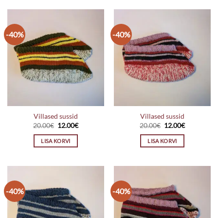
-40%
-40%
Villased sussid
Villased sussid
Algne
Praegune
Algne
Praegune
20.00
€
12.00
€
20.00
€
12.00
€
hind
hind
hind
hind
oli:
on:
oli:
on:
LISA KORVI
LISA KORVI
20.00€.
12.00€.
20.00€.
12.00€.
-40%
-40%