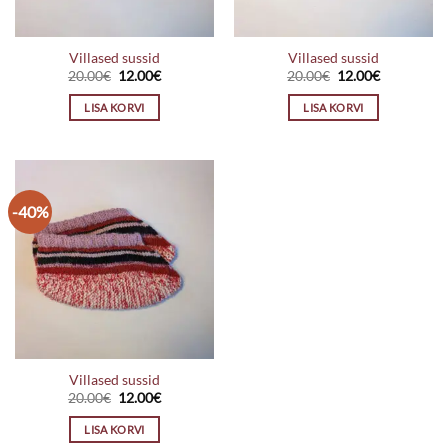
Villased sussid
Villased sussid
Algne
Praegune
Algne
Praegune
20.00
€
12.00
€
20.00
€
12.00
€
hind
hind
hind
hind
oli:
on:
oli:
on:
LISA KORVI
LISA KORVI
20.00€.
12.00€.
20.00€.
12.00€.
-40%
Villased sussid
Algne
Praegune
20.00
€
12.00
€
hind
hind
oli:
on:
LISA KORVI
20.00€.
12.00€.