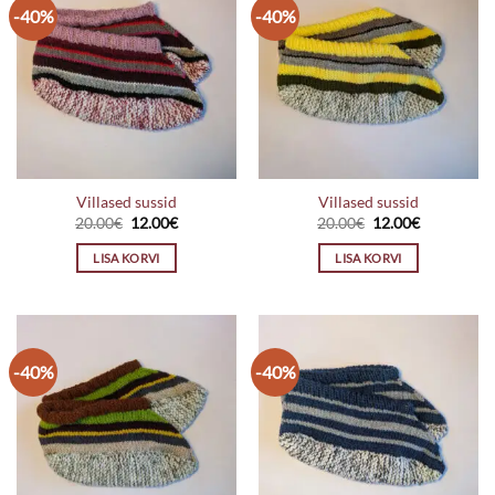
-40%
-40%
Villased sussid
Villased sussid
Algne
Praegune
Algne
Praegune
20.00
€
12.00
€
20.00
€
12.00
€
hind
hind
hind
hind
oli:
on:
oli:
on:
LISA KORVI
LISA KORVI
20.00€.
12.00€.
20.00€.
12.00€.
-40%
-40%