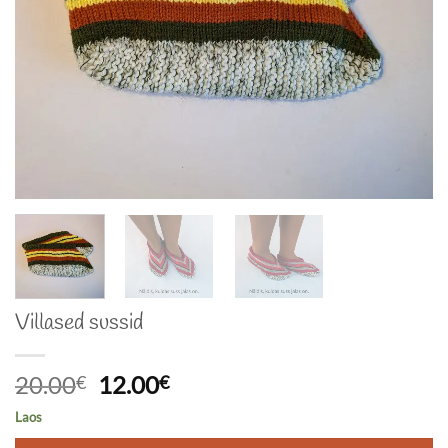
Villased sussid
Algne
Praegune
20.00
12.00
€
€
hind
hind
Laos
oli:
on: