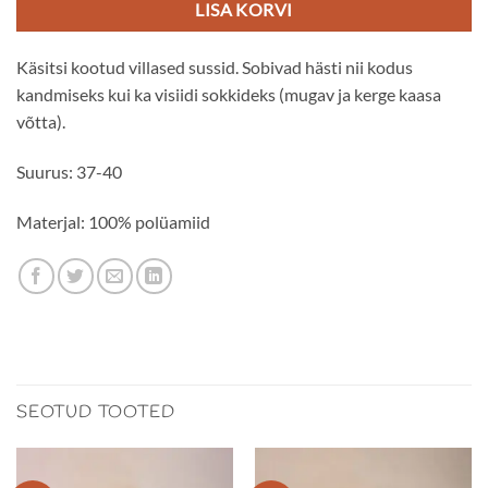
20.00€.
12.00€.
LISA KORVI
Käsitsi kootud villased sussid. Sobivad hästi nii kodus
kandmiseks kui ka visiidi sokkideks (mugav ja kerge kaasa
võtta).
Suurus: 37-40
Materjal: 100% polüamiid
SEOTUD TOOTED