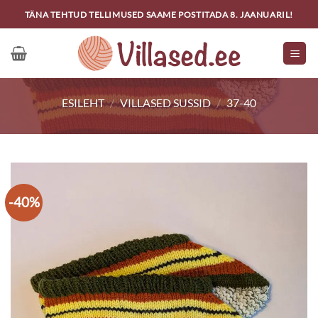
Skip
TÄNA TEHTUD TELLIMUSED SAAME POSTITADA 8. JAANUARIL!
to
content
ESILEHT
/
VILLASED SUSSID
/
37-40
-40%