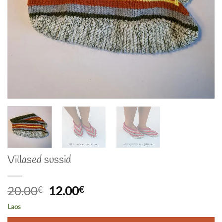
Villased sussid
Algne
Praegune
20.00
12.00
€
€
hind
hind
Laos
oli:
on: