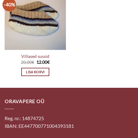
-40%
Villased sussid
Algne
Praegune
20.00
€
12.00
€
hind
hind
oli:
on:
LISA KORVI
20.00€.
12.00€.
ORAVAPERE OÜ
Reg. nr.: 14874725
IBAN: EE447700771004393181