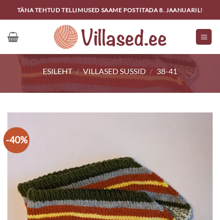
Skip
TÄNA TEHTUD TELLIMUSED SAAME POSTITADA 8. JAANUARIL!
to
content
ESILEHT
/
VILLASED SUSSID
/
38-41
-40%