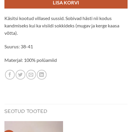
20.00€.
12.00€.
LISA KORVI
Käsitsi kootud villased sussid. Sobivad hästi nii kodus
kandmiseks kui ka visiidi sokkideks (mugav ja kerge kaasa
võtta).
Suurus: 38-41
Materjal: 100% polüamiid
SEOTUD TOOTED