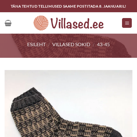
Skip
TÄNA TEHTUD TELLIMUSED SAAME POSTITADA 8. JAANUARIL!
to
content
ESILEHT
/
VILLASED SOKID
/
43-45