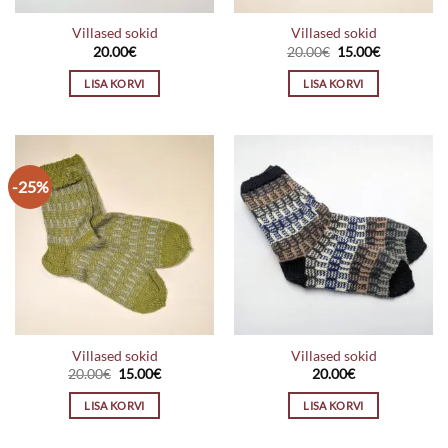
Villased sokid
Villased sokid
Algne
Praegune
20.00
€
20.00
€
15.00
€
hind
hind
oli:
on:
LISA KORVI
LISA KORVI
20.00€.
15.00€.
-25%
Villased sokid
Villased sokid
Algne
Praegune
20.00
€
15.00
€
20.00
€
hind
hind
oli:
on:
LISA KORVI
LISA KORVI
20.00€.
15.00€.