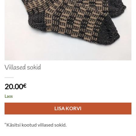
Villased sokid
20.00
€
Laos
LISA KORVI
“Käsitsi kootud villased sokid.