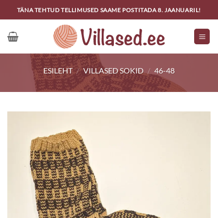
Skip
TÄNA TEHTUD TELLIMUSED SAAME POSTITADA 8. JAANUARIL!
to
content
ESILEHT
/
VILLASED SOKID
/
46-48